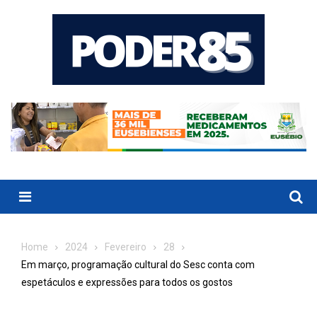
Skip
to
content
Menu
Home
2024
Fevereiro
28
Em março, programação cultural do Sesc conta com
espetáculos e expressões para todos os gostos