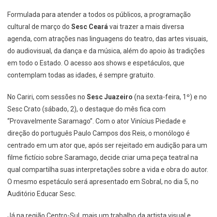
Formulada para atender a todos os públicos, a programação
cultural de março do
Sesc Ceará
vai trazer a mais diversa
agenda, com atrações nas linguagens do teatro, das artes visuais,
do audiovisual, da dança e da música, além do apoio às tradições
em todo o Estado. O acesso aos shows e espetáculos, que
contemplam todas as idades, é sempre gratuito.
No Cariri, com sessões no
Sesc Juazeiro
(na sexta-feira, 1º) e no
Sesc Crato (sábado, 2), o destaque do mês fica com
“Provavelmente Saramago”. Com o ator Vinícius Piedade e
direção do português Paulo Campos dos Reis, o monólogo é
centrado em um ator que, após ser rejeitado em audição para um
filme fictício sobre Saramago, decide criar uma peça teatral na
qual compartilha suas interpretações sobre a vida e obra do autor.
O mesmo espetáculo será apresentado em Sobral, no dia 5, no
Auditório Educar Sesc.
Já na região Centro-Sul, mais um trabalho da artista visual e