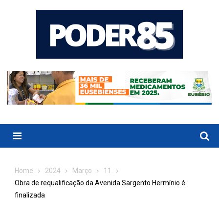
Skip
to
content
Menu
Home
2024
Março
11
Obra de requalificação da Avenida Sargento Hermínio é
finalizada