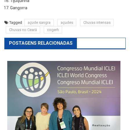
Tijuquinha
Gangorra
Tagged
açude sangra
açudes
Chuvas intensas
Chuvas no Ceará
cogerh
POSTAGENS RELACIONADAS