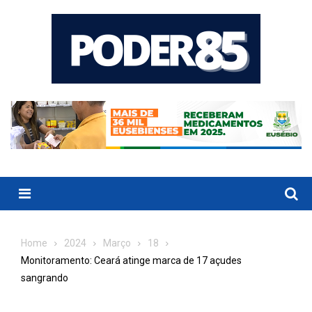
Skip
to
content
Menu
Home
2024
Março
18
Monitoramento: Ceará atinge marca de 17 açudes
sangrando