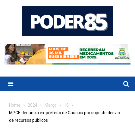
Skip
to
content
Menu
Home
2024
Março
18
MPCE denuncia ex-prefeito de Caucaia por suposto desvio
de recursos públicos