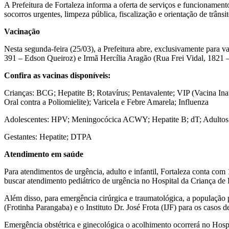
A Prefeitura de Fortaleza informa a oferta de serviços e funcionament
socorros urgentes, limpeza pública, fiscalização e orientação de trânsi
Vacinação
Nesta segunda-feira (25/03), a Prefeitura abre, exclusivamente para
391 – Edson Queiroz) e Irmã Hercília Aragão (Rua Frei Vidal, 1821 
Confira as vacinas disponíveis:
Crianças: BCG; Hepatite B; Rotavírus; Pentavalente; VIP (Vacina Ina
Oral contra a Poliomielite); Varicela e Febre Amarela; Influenza
Adolescentes: HPV; Meningocócica ACWY; Hepatite B; dT; Adultos e i
Gestantes: Hepatite; DTPA
Atendimento em saúde
Para atendimentos de urgência, adulto e infantil, Fortaleza conta c
buscar atendimento pediátrico de urgência no Hospital da Criança de 
Além disso, para emergência cirúrgica e traumatológica, a população 
(Frotinha Parangaba) e o Instituto Dr. José Frota (IJF) para os casos 
Emergência obstétrica e ginecológica o acolhimento ocorrerá no Hosp