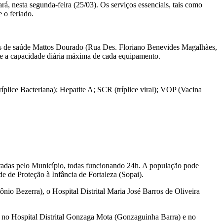
á, nesta segunda-feira (25/03). Os serviços essenciais, tais como
e o feriado.
stos de saúde Mattos Dourado (Rua Des. Floriano Benevides Magalhães,
te a capacidade diária máxima de cada equipamento.
plice Bacteriana); Hepatite A; SCR (tríplice viral); VOP (Vacina
tradas pelo Município, todas funcionando 24h. A população pode
e de Proteção à Infância de Fortaleza (Sopai).
nio Bezerra), o Hospital Distrital Maria José Barros de Oliveira
, no Hospital Distrital Gonzaga Mota (Gonzaguinha Barra) e no