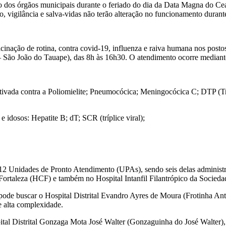
o dos órgãos municipais durante o feriado do dia da Data Magna do Cear
to, vigilância e salva-vidas não terão alteração no funcionamento durant
 vacinação de rotina, contra covid-19, influenza e raiva humana nos po
– São João do Tauape), das 8h às 16h30. O atendimento ocorre median
tivada contra a Poliomielite; Pneumocócica; Meningocócica C; DTP (Trí
dosos: Hepatite B; dT; SCR (tríplice viral);
om 12 Unidades de Pronto Atendimento (UPAs), sendo seis delas adminis
Fortaleza (HCF) e também no Hospital Intanfil Filantrópico da Sociedad
pode buscar o Hospital Distrital Evandro Ayres de Moura (Frotinha Antô
de alta complexidade.
ital Distrital Gonzaga Mota José Walter (Gonzaguinha do José Walter)