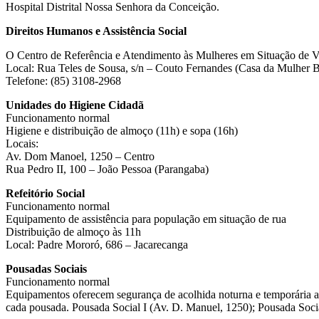
Hospital Distrital Nossa Senhora da Conceição.
Direitos Humanos e Assistência Social
O Centro de Referência e Atendimento às Mulheres em Situação de Vi
Local: Rua Teles de Sousa, s/n – Couto Fernandes (Casa da Mulher Br
Telefone: (85) 3108-2968
Unidades do Higiene Cidadã
Funcionamento normal
Higiene e distribuição de almoço (11h) e sopa (16h)
Locais:
Av. Dom Manoel, 1250 – Centro
Rua Pedro II, 100 – João Pessoa (Parangaba)
Refeitório Social
Funcionamento normal
Equipamento de assistência para população em situação de rua
Distribuição de almoço às 11h
Local: Padre Mororó, 686 – Jacarecanga
Pousadas Sociais
Funcionamento normal
Equipamentos oferecem segurança de acolhida noturna e temporária a
cada pousada. Pousada Social I (Av. D. Manuel, 1250); Pousada Socia