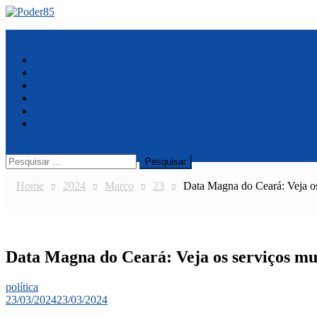
Skip
to
Menu
content
política
economia
nacional
entretenimento
interior
esportes
Pesquisar
por:
Home
2024
Março
23
Data Magna do Ceará: Veja os
Data Magna do Ceará: Veja os serviços mun
política
23/03/2024
23/03/2024