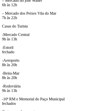
– Mercado do jose Walter
6h às 12h
– Mercado dos Peixes Vila do Mar
7h às 22h
Casas do Turista
-Mercado Central
9h às 13h
-Estoril
fechado
-Aeroporto
8h às 20h
-Beira-Mar
8h às 20h
-Rodoviária
9h às 13h
-10ª RM e Memorial do Paço Municipal
fechados