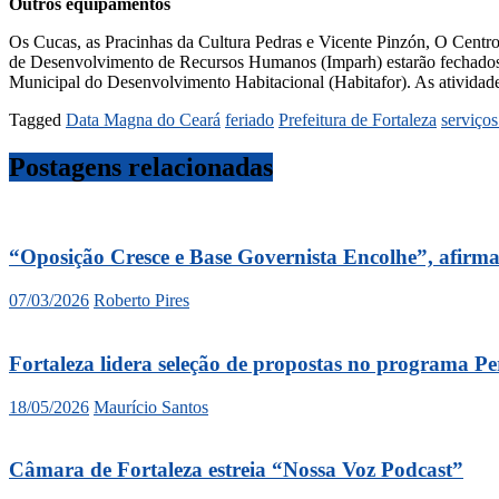
Outros equipamentos
Os Cucas, as Pracinhas da Cultura Pedras e Vicente Pinzón, O Centro
de Desenvolvimento de Recursos Humanos (Imparh) estarão fechados.
Municipal do Desenvolvimento Habitacional (Habitafor). As atividades
Tagged
Data Magna do Ceará
feriado
Prefeitura de Fortaleza
serviços
Postagens relacionadas
“Oposição Cresce e Base Governista Encolhe”, afirm
07/03/2026
Roberto Pires
Fortaleza lidera seleção de propostas no programa Pe
18/05/2026
Maurício Santos
Câmara de Fortaleza estreia “Nossa Voz Podcast”