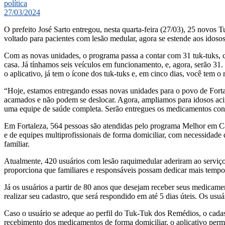
política
27/03/2024
O prefeito José Sarto entregou, nesta quarta-feira (27/03), 25 novos 
voltado para pacientes com lesão medular, agora se estende aos idoso
Com as novas unidades, o programa passa a contar com 31 tuk-tuks, c
casa. Já tínhamos seis veículos em funcionamento, e, agora, serão 31
o aplicativo, já tem o ícone dos tuk-tuks e, em cinco dias, você tem 
“Hoje, estamos entregando essas novas unidades para o povo de Fort
acamados e não podem se deslocar. Agora, ampliamos para idosos ac
uma equipe de saúde completa. Serão entregues os medicamentos consi
Em Fortaleza, 564 pessoas são atendidas pelo programa Melhor em Cas
e de equipes multiprofissionais de forma domiciliar, com necessidade
familiar.
Atualmente, 420 usuários com lesão raquimedular aderiram ao serviço,
proporciona que familiares e responsáveis possam dedicar mais tempo
Já os usuários a partir de 80 anos que desejam receber seus medicam
realizar seu cadastro, que será respondido em até 5 dias úteis. Os us
Caso o usuário se adeque ao perfil do Tuk-Tuk dos Remédios, o cadast
recebimento dos medicamentos de forma domiciliar, o aplicativo permi