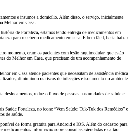
icamentos e insumos a domicílio. Além disso, o serviço, inicialmente
rama Melhor em Casa.
 história de Fortaleza, estamos tendo entrega de medicamentos em
rtaleza para receber o medicamento em casa. É bem fácil, basta baixar
eiro momento, eram os pacientes com lesão raquimedular, que estão
cientes do Melhor em Casa, que precisam de um acompanhamento de
elhor em Casa atende pacientes que necessitam de assistência médica
talizados, diminuindo os riscos de infecções e isolamento do ambiente
ita deslocamentos, reduz o fluxo de pessoas nas unidades de saúde e
 Mais Saúde Fortaleza, no ícone “Vem Saúde: Tuk-Tuk dos Remédios” e
tos de saúde.
sponível de forma gratuita para Android e IOS. Além do cadastro para
 de medicamentos, informação sobre consultas agendadas e cartão