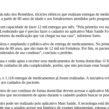
Tuk-tuks dos Remédios, triciclos elétricos que realizam entregas de med
s a partir de 80 anos de idade e aos fortalezenses atendidos pelo prog
om capacidade de fazer 12 mil entregas por mês. “Pela primeira vez na
. Lembrando que é preciso fazer o cadastro no aplicativo Mais Saúde Fo
o retorno da medicação que vai chegar na sua casa”, informou Sarto.
aleza e ampliando o público-alvo de entrega de medicamentos. No prim
ima de 80 anos, que são mais de 12 mil em Fortaleza. Por fim, os pa
derados de uso contínuo”, concluiu o prefeito.
a e estão aptas a receber seus medicamentos de forma domiciliar. O M
 de cuidados de alta complexidade, porém, que não precisam estar hospi
 e 1.118 entregas de medicamentos já foram realizadas. A iniciativa ev
 aos cuidados do paciente.
entos de uso contínuo de forma domiciliar devem acessar o aplicativo
uários que necessitarem de apoio durante o cadastro podem buscar os pos
ro pode ser realizado pelo aplicativo Mais Saúde. A tecnologia está di
te que o usuário acesse seu histórico de exames laboratoriais, estoque