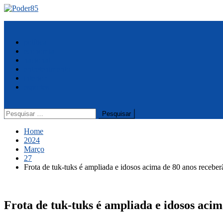
Skip
to
Menu
content
política
economia
nacional
entretenimento
interior
esportes
Pesquisar
por:
Home
2024
Março
27
Frota de tuk-tuks é ampliada e idosos acima de 80 anos receb
Frota de tuk-tuks é ampliada e idosos aci