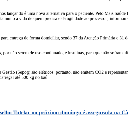
mos lançando é uma nova alternativa para o paciente. Pelo Mais Saúde F
ita muito a vida de quem precisa e dá agilidade ao processo”, informou
ara entrega de forma domiciliar, sendo 37 da Atenção Primária e 31 da 
 por não serem de uso continuado, e insulinas, para que não sofram alte
e Gestão (Sepog) são elétricos, portanto, não emitem CO2 e represent
carregar até 500 kg no baú.
onselho Tutelar no próximo domingo é assegurada na 