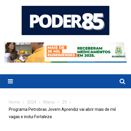
Skip
to
content
Menu
Home
2024
Março
29
Programa Petrobras Jovem Aprendiz vai abrir mais de mil
vagas e inclui Fortaleza