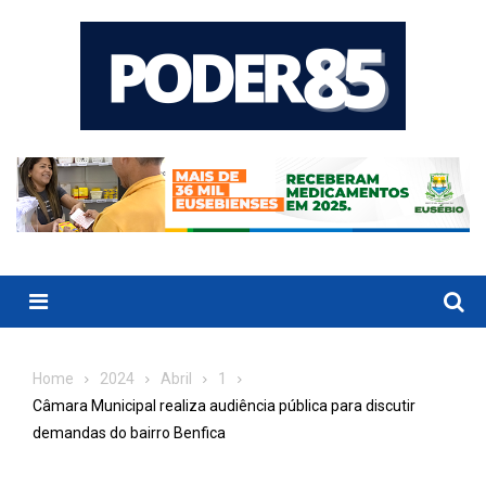
Skip
to
content
Menu
Home
2024
Abril
1
Câmara Municipal realiza audiência pública para discutir
demandas do bairro Benfica