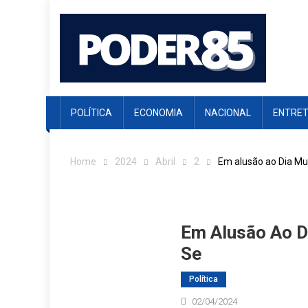
Skip
to
content
POLÍTICA
ECONOMIA
NACIONAL
ENTRE
Home
2024
Abril
2
Em alusão ao Dia Mu
Em Alusão Ao D
Se
Política
02/04/2024