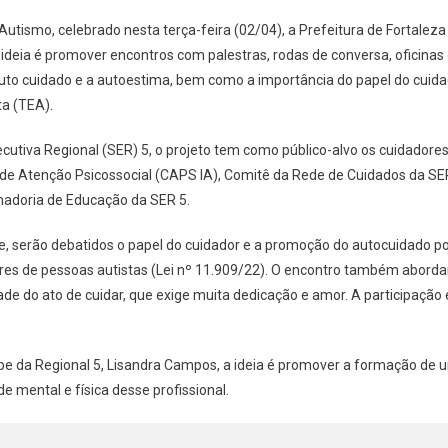
utismo, celebrado nesta terça-feira (02/04), a Prefeitura de Fortaleza
ideia é promover encontros com palestras, rodas de conversa, oficinas 
auto cuidado e a autoestima, bem como a importância do papel do cuid
ta (TEA).
cutiva Regional (SER) 5, o projeto tem como público-alvo os cuidadores d
de Atenção Psicossocial (CAPS IA), Comitê da Rede de Cuidados da SE
nadoria de Educação da SER 5.
, serão debatidos o papel do cuidador e a promoção do autocuidado po
ores de pessoas autistas (Lei nº 11.909/22). O encontro também abord
de do ato de cuidar, que exige muita dedicação e amor. A participação é
pe da Regional 5, Lisandra Campos, a ideia é promover a formação de 
e mental e física desse profissional.