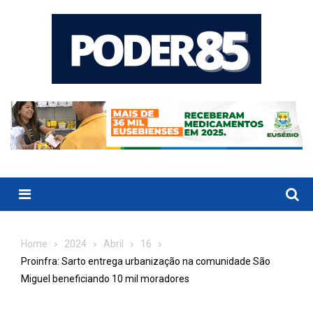
Skip
to
content
Menu
Home
2024
Abril
16
Proinfra: Sarto entrega urbanização na comunidade São
Miguel beneficiando 10 mil moradores