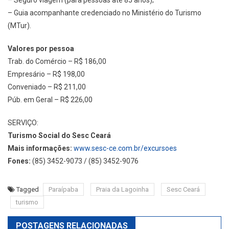
– Seguro viagem (para pessoas até 85 anos);
– Guia acompanhante credenciado no Ministério do Turismo
(MTur).
Valores por pessoa
Trab. do Comércio – R$ 186,00
Empresário – R$ 198,00
Conveniado – R$ 211,00
Púb. em Geral – R$ 226,00
SERVIÇO:
Turismo Social do Sesc Ceará
Mais informações:
www.sesc-ce.com.br/excursoes
Fones:
(85) 3452-9073 / (85) 3452-9076
Tagged
Paraípaba
Praia da Lagoinha
Sesc Ceará
turismo
POSTAGENS RELACIONADAS