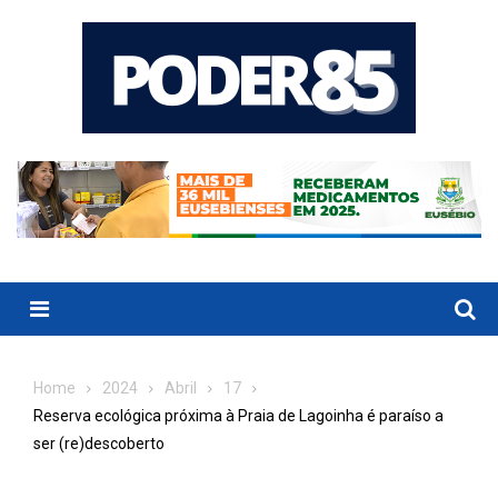
Skip
to
content
Menu
Home
2024
Abril
17
Reserva ecológica próxima à Praia de Lagoinha é paraíso a
ser (re)descoberto