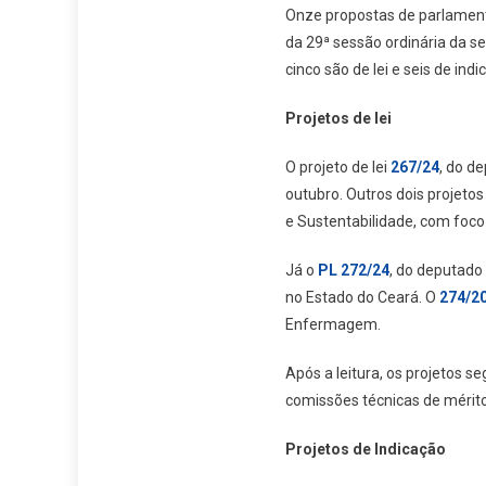
Onze propostas de parlamenta
da 29ª sessão ordinária da se
cinco são de lei e seis de indi
Projetos de lei
O projeto de lei
267/24
, do d
outubro. Outros dois projeto
e Sustentabilidade, com foco
Já o
PL 272/24
, do deputado
no Estado do Ceará. O
274/2
Enfermagem.
Após a leitura, os projetos 
comissões técnicas de mérito
Projetos de Indicação