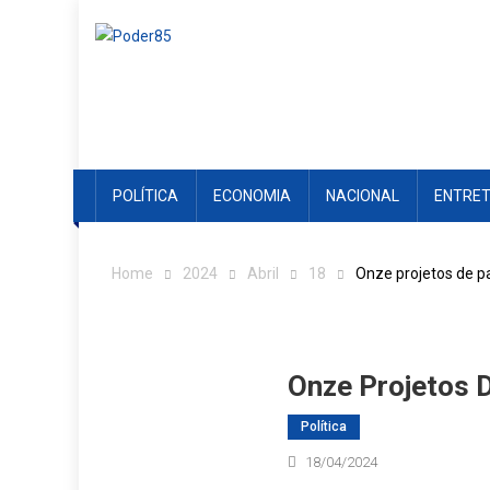
Skip
to
content
POLÍTICA
ECONOMIA
NACIONAL
ENTRE
Home
2024
Abril
18
Onze projetos de p
Onze Projetos 
Política
18/04/2024