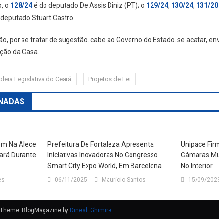
o, o
128/24
é do deputado De Assis Diniz (PT); o
129/24
,
130/24
,
131/20
o deputado Stuart Castro.
ão, por se tratar de sugestão, cabe ao Governo do Estado, se acatar, e
ção da Casa.
eia Legislativa do Ceará
Projetos de Lei
NADAS
em Na Alece
Prefeitura De Fortaleza Apresenta
Unipace Fi
eará Durante
Iniciativas Inovadoras No Congresso
Câmaras Mun
Smart City Expo World, Em Barcelona
No Interior
es
06/11/2025
Maurício Santos
15/09/202
Theme: BlogMagazine by
Dinesh Ghimire
.