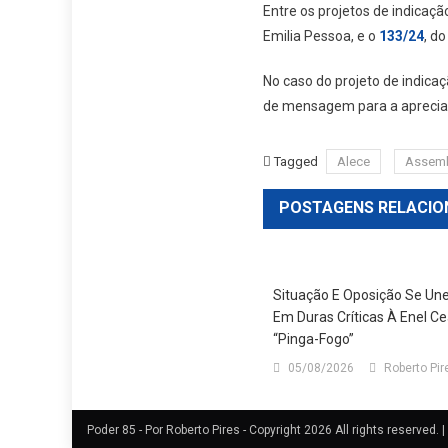
Entre os projetos de indicaçã
Emilia Pessoa, e o
133/24
, d
No caso do projeto de indicaç
de mensagem para a aprecia
Tagged
Alece
Assembl
POSTAGENS RELACIO
Situação E Oposição Se Un
Em Duras Críticas À Enel C
“pinga-Fogo”
05/08/2026
Roberto Pir
Poder 85 - Por Roberto Pires - Copyright 2026 All rights reserved.
|