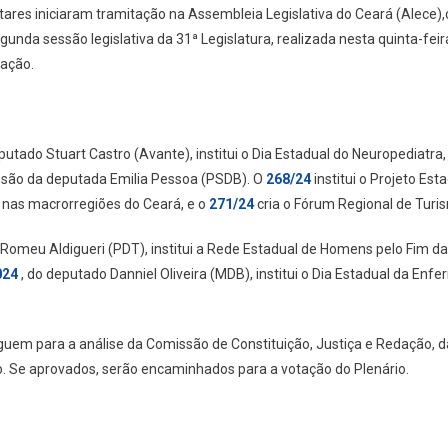
res iniciaram tramitação na Assembleia Legislativa do Ceará (Alece),
gunda sessão legislativa da 31ª Legislatura, realizada nesta quinta-feir
cação.
eputado Stuart Castro (Avante), institui o Dia Estadual do Neuropediatra
s são da deputada Emilia Pessoa (PSDB). O
268/24
institui o Projeto Es
 nas macrorregiões do Ceará, e o
271/24
cria o Fórum Regional de Turi
 Romeu Aldigueri (PDT), institui a Rede Estadual de Homens pelo Fim da
024
, do deputado Danniel Oliveira (MDB), institui o Dia Estadual da E
seguem para a análise da Comissão de Constituição, Justiça e Redação, 
. Se aprovados, serão encaminhados para a votação do Plenário.