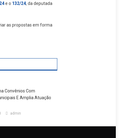
24
e o
132/24
, da deputada
nviar as propostas em forma
rma Convênios Com
icipais E Amplia Atuação
3
admin