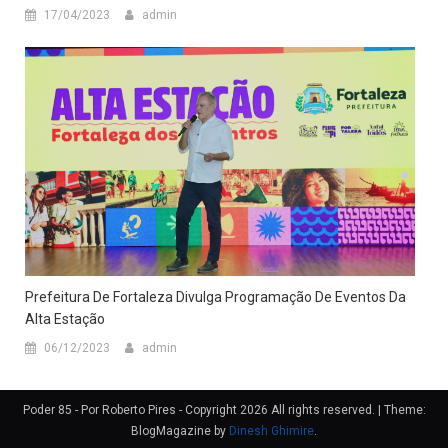
17/04/2023
admin
Prefeitura De Fortaleza Divulga Programação De Eventos Da
Alta Estação
06/12/2023
admin
Poder 85 - Por Roberto Pires - Copyright 2026 All rights reserved.
|
Theme:
BlogMagazine by
Dinesh Ghimire
.