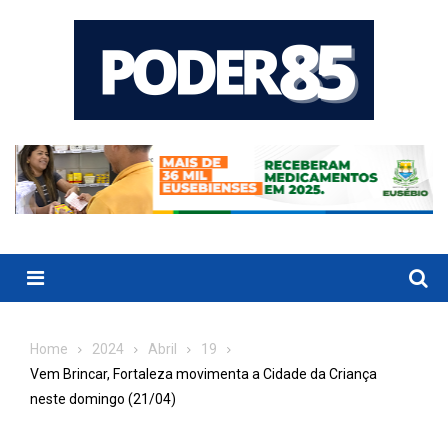
Skip
to
content
Menu
Home
2024
Abril
19
Vem Brincar, Fortaleza movimenta a Cidade da Criança
neste domingo (21/04)