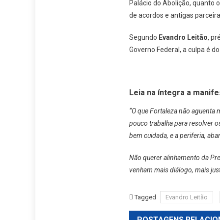
Palácio do Abolição, quanto 
de acordos e antigas parceira
Segundo
Evandro Leitão
, p
Governo Federal, a culpa é do
Leia na íntegra a manif
“O que Fortaleza não aguenta m
pouco trabalha para resolver o
bem cuidada, e a periferia, ab
Não querer alinhamento da Pref
venham mais diálogo, mais just
Tagged
Evandro Leitão
POSTAGENS RELACIO