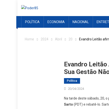
Skip
to
content
POLÍTICA
ECONOMIA
NACIONAL
ENTRE
Home
2024
Abril
20
Evandro Leitão afir
Evandro Leitão 
Sua Gestão Não
Política
20/04/2024
Na tarde deste sábado, 20, o 
Sarto
(PDT) e rebatê-lo. Sart