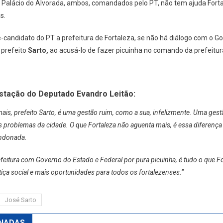
o Palácio do Alvorada, ambos, comandados pelo PT, não tem ajuda For
s.
ré-candidato do PT a prefeitura de Fortaleza, se não há diálogo com o 
 prefeito
Sarto,
ao acusá-lo de fazer picuinha no comando da prefeitur
estação do Deputado Evandro Leitão:
ais, prefeito Sarto, é uma gestão ruim, como a sua, infelizmente. Uma gest
s problemas da cidade. O que Fortaleza não aguenta mais, é essa diferença d
andonada.
eitura com Governo do Estado e Federal por pura picuinha, é tudo o que Fo
iça social e mais oportunidades para todos os fortalezenses.”
José Sarto
NADAS