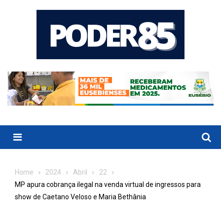
Skip
to
content
Menu
Home
2024
Abril
22
MP apura cobrança ilegal na venda virtual de ingressos para
show de Caetano Veloso e Maria Bethânia