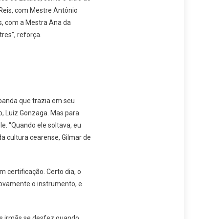
e Reis, com Mestre Antônio
is, com a Mestra Ana da
res”, reforça.
 banda que trazia em seu
ão, Luiz Gonzaga. Mas para
e. “Quando ele soltava, eu
a cultura cearense, Gilmar de
certificação. Certo dia, o
novamente o instrumento, e
as irmãs se desfez quando