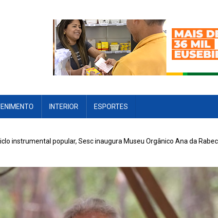
TENIMENTO
INTERIOR
ESPORTES
lo instrumental popular, Sesc inaugura Museu Orgânico Ana da Rabe