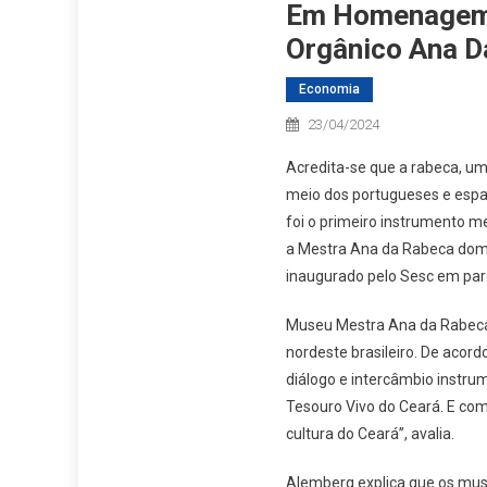
Em Homenagem A
Orgânico Ana D
Economia
23/04/2024
Acredita-se que a rabeca, um 
meio dos portugueses e espan
foi o primeiro instrumento me
a Mestra Ana da Rabeca domin
inaugurado pelo Sesc em parc
Museu Mestra Ana da Rabeca 
nordeste brasileiro. De acord
diálogo e intercâmbio instru
Tesouro Vivo do Ceará. E com
cultura do Ceará”, avalia.
Alemberg explica que os muse