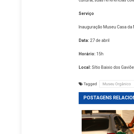
cultural, suas referências co
Serviço
Inauguração Museu Casa da 
Data:
27 de abril
Horário:
15h
Local:
Sítio Baixio dos Gaviõ
Tagged
Museu Orgânico
POSTAGENS RELACIO