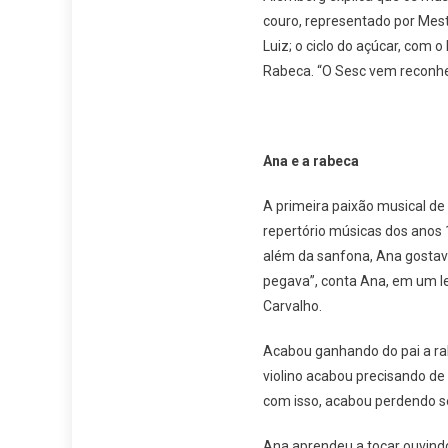
couro, representado por Mestr
Luiz; o ciclo do açúcar, com 
Rabeca. “O Sesc vem reconhece
Ana e a rabeca
A primeira paixão musical de
repertório músicas dos anos 1
além da sanfona, Ana gostava 
pegava”, conta Ana, em um le
Carvalho.
Acabou ganhando do pai a rab
violino acabou precisando de
com isso, acabou perdendo s
Ana aprendeu a tocar ouvindo