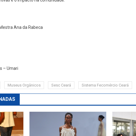
letivas e o impacto na comunidade.
Mestra Ana da Rabeca
es – Umari
Museus Orgânicos
Sesc Ceará
Sistema Fecomércio Ceará
NADAS