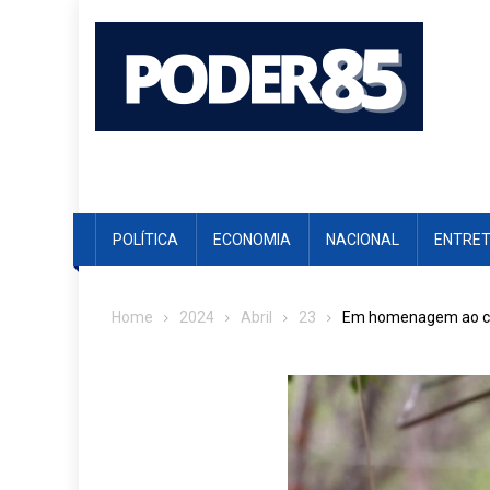
Skip
to
content
POLÍTICA
ECONOMIA
NACIONAL
ENTRE
Home
2024
Abril
23
Em homenagem ao cic