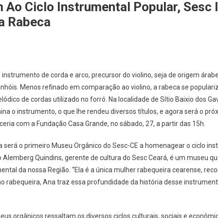
o Ciclo Instrumental Popular, Sesc 
a Rabeca
instrumento de corda e arco, precursor do violino, seja de origem árabe
hóis. Menos refinado em comparação ao violino, a rabeca se popularizo
lódico de cordas utilizado no forró. Na localidade de Sítio Baixio dos Ga
a o instrumento, o que lhe rendeu diversos títulos, e agora será o pr
eria com a Fundação Casa Grande, no sábado, 27, a partir das 15h.
será o primeiro Museu Orgânico do Sesc-CE a homenagear o ciclo inst
o Alemberg Quindins, gerente de cultura do Sesc Ceará, é um museu que 
mental da nossa Região. “Ela é a única mulher rabequeira cearense, re
o rabequeira, Ana traz essa profundidade da história desse instrument
us orgânicos ressaltam os diversos ciclos culturais, sociais e econômic