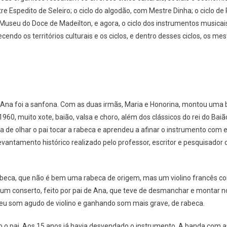
e Espedito de Seleiro; o ciclo do algodão, com Mestre Dinha; o ciclo d
o Museu do Doce de Madeilton, e agora, o ciclo dos instrumentos musica
ndo os territórios culturais e os ciclos, e dentro desses ciclos, os mest
 Ana foi a sanfona. Com as duas irmãs, Maria e Honorina, montou uma
960, muito xote, baião, valsa e choro, além dos clássicos do rei do Bai
de olhar o pai tocar a rabeca e aprendeu a afinar o instrumento com el
vantamento histórico realizado pelo professor, escritor e pesquisador d
eca, que não é bem uma rabeca de origem, mas um violino francês com 
 um conserto, feito por pai de Ana, que teve de desmanchar e montar 
eu som agudo de violino e ganhando som mais grave, de rabeca.
 o pai. Aos 15 anos já havia desvendado o instrumento. A banda com 