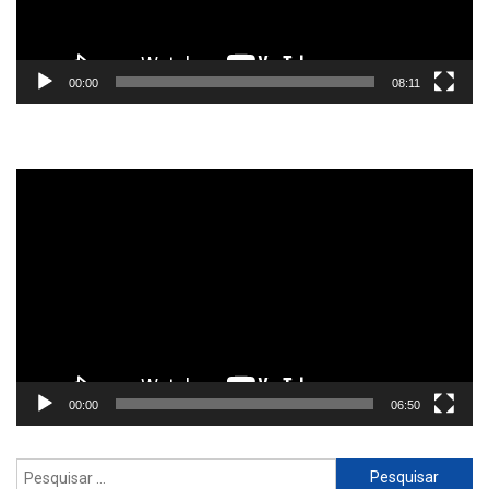
00:00
08:11
Reprodutor
de
vídeo
00:00
06:50
Pesquisar