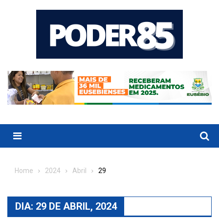
Skip
to
content
Menu
Home
2024
Abril
29
DIA:
29 DE ABRIL, 2024