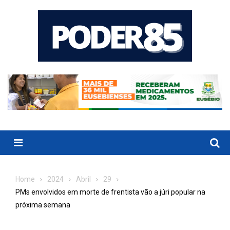
Skip
to
content
Menu
Home
2024
Abril
29
PMs envolvidos em morte de frentista vão a júri popular na
próxima semana