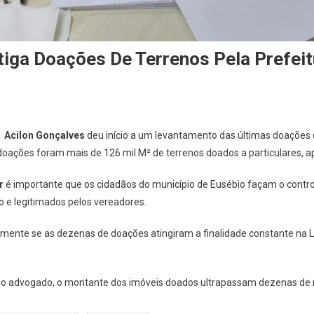
tiga Doações De Terrenos Pela Prefeit
e
Acilon Gonçalves
deu início a um levantamento das últimas doações d
ações foram mais de 126 mil M² de terrenos doados a particulares, a
r
é importante que os cidadãos do município de Eusébio façam o control
o e legitimados pelos vereadores.
almente se as dezenas de doações atingiram a finalidade constante na L
io advogado, o montante dos imóveis doados ultrapassam dezenas de m