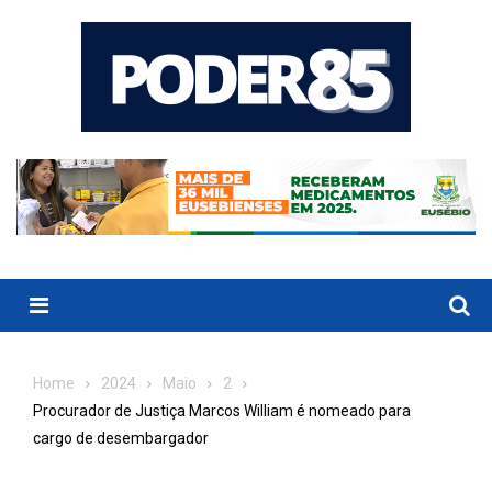
Skip
to
content
Menu
Home
2024
Maio
2
Procurador de Justiça Marcos William é nomeado para
cargo de desembargador