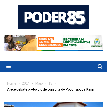
Skip
to
content
Menu
Home
2024
Maio
13
Alece debate protocolo de consulta do Povo Tapuya-Kariri