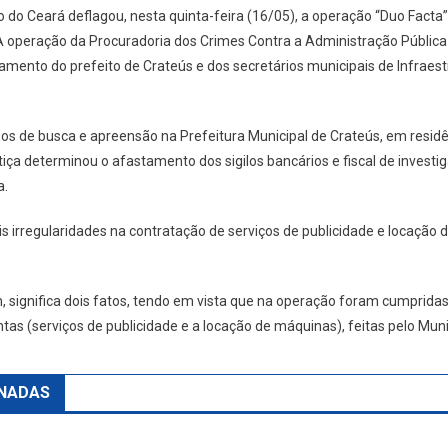
o do Ceará deflagou, nesta quinta-feira (16/05), a operação “Duo Facta”
A operação da Procuradoria dos Crimes Contra a Administração Pública
astamento do prefeito de Crateús e dos secretários municipais de Infrae
 de busca e apreensão na Prefeitura Municipal de Crateús, em residê
stiça determinou o afastamento dos sigilos bancários e fiscal de inve
a.
is irregularidades na contratação de serviços de publicidade e locação
 significa dois fatos, tendo em vista que na operação foram cumpridas 
ntas (serviços de publicidade e a locação de máquinas), feitas pelo Muni
NADAS