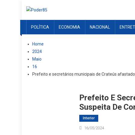
Skip
to
content
POLÍTICA
ECONOMIA
NACIONAL
ENTRE
Home
2024
Maio
16
Prefeito e secretários municipais de Crateús afastad
Prefeito E Secr
Suspeita De Co
Interior
16/05/2024