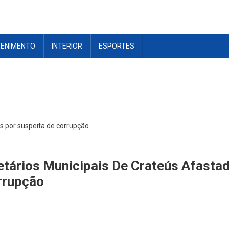
TENIMENTO
INTERIOR
ESPORTES
os por suspeita de corrupção
etários Municipais De Crateús Afasta
rrupção