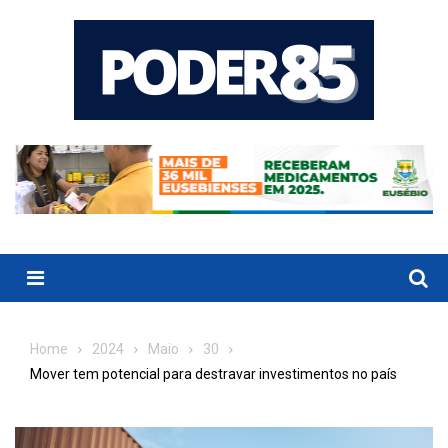
Skip
to
content
Menu
Home
2024
Maio
30
Mover tem potencial para destravar investimentos no país