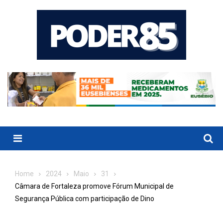
Skip
to
content
Menu
Home
2024
Maio
31
Câmara de Fortaleza promove Fórum Municipal de
Segurança Pública com participação de Dino