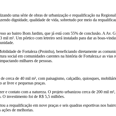
ealizando uma série de obras de urbanização e requalificação na Regiona
zendo dignidade, qualidade de vida, sobretudo por meio da requalifica
esso ao bairro Bom Jardim, que já está com 55% de conclusão. A Av. 
13 mil m². Um pórtico com letreiro será instalado para dar as boas-vind
munidade.
ilidade de Fortaleza (Proinfra), beneficiando diretamente as comunid
rutura social em comunidades carentes na história de Fortaleza,e as vias
, impactando milhares de pessoas.
 de cerca de 40 mil m², com paisagismo, calçadão, quiosques, mobiliá
ar livre e pequenas praças.
 e contato com a natureza. O projeto urbanizou cerca de 200 mil m², 
a. O investimento foi de R$ 5,5 milhões.
tou a requalificação em nove praças e seis quadras esportivas nos bair
s ações de melhorias.