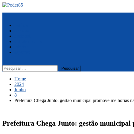
Skip
to
Menu
content
política
economia
nacional
entretenimento
interior
esportes
Pesquisar
por:
Home
2024
Junho
8
Prefeitura Chega Junto: gestão municipal promove melhorias n
Prefeitura Chega Junto: gestão municipal