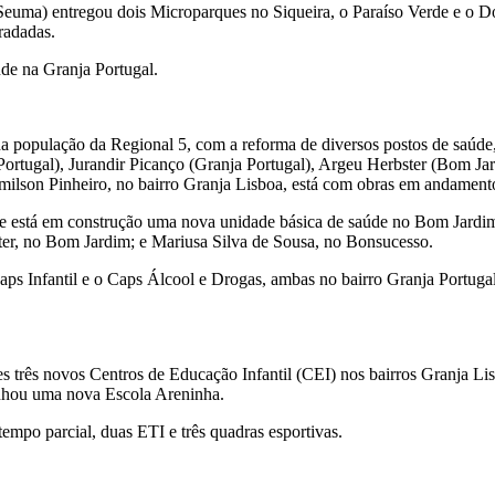
euma) entregou dois Microparques no Siqueira, o Paraíso Verde e o Do
radadas.
de na Granja Portugal.
da população da Regional 5, com a reforma de diversos postos de saúde
ortugal), Jurandir Picanço (Granja Portugal), Argeu Herbster (Bom J
ilson Pinheiro, no bairro Granja Lisboa, está com obras em andament
e está em construção uma nova unidade básica de saúde no Bom Jardi
er, no Bom Jardim; e Mariusa Silva de Sousa, no Bonsucesso.
aps Infantil e o Caps Álcool e Drogas, ambas no bairro Granja Portuga
ues três novos Centros de Educação Infantil (CEI) nos bairros Granja L
anhou uma nova Escola Areninha.
mpo parcial, duas ETI e três quadras esportivas.