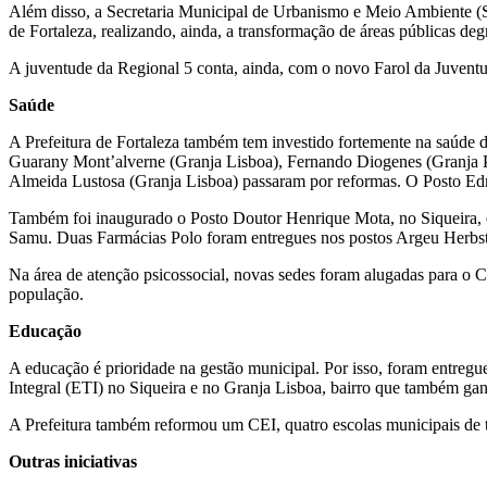
Além disso, a Secretaria Municipal de Urbanismo e Meio Ambiente (S
de Fortaleza, realizando, ainda, a transformação de áreas públicas deg
A juventude da Regional 5 conta, ainda, com o novo Farol da Juventu
Saúde
A Prefeitura de Fortaleza também tem investido fortemente na saúde 
Guarany Mont’alverne (Granja Lisboa), Fernando Diogenes (Granja P
Almeida Lustosa (Granja Lisboa) passaram por reformas. O Posto Edm
Também foi inaugurado o Posto Doutor Henrique Mota, no Siqueira, 
Samu. Duas Farmácias Polo foram entregues nos postos Argeu Herbst
Na área de atenção psicossocial, novas sedes foram alugadas para o C
população.
Educação
A educação é prioridade na gestão municipal. Por isso, foram entreg
Integral (ETI) no Siqueira e no Granja Lisboa, bairro que também g
A Prefeitura também reformou um CEI, quatro escolas municipais de te
Outras iniciativas