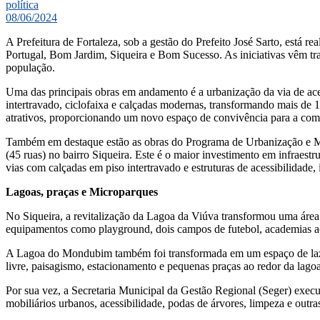
política
08/06/2024
A Prefeitura de Fortaleza, sob a gestão do Prefeito José Sarto, está r
Portugal, Bom Jardim, Siqueira e Bom Sucesso. As iniciativas vêm tra
população.
Uma das principais obras em andamento é a urbanização da via de ac
intertravado, ciclofaixa e calçadas modernas, transformando mais de 
atrativos, proporcionando um novo espaço de convivência para a co
Também em destaque estão as obras do Programa de Urbanização e Mob
(45 ruas) no bairro Siqueira. Este é o maior investimento em infraest
vias com calçadas em piso intertravado e estruturas de acessibilidade
Lagoas, praças e Microparques
No Siqueira, a revitalização da Lagoa da Viúva transformou uma área
equipamentos como playground, dois campos de futebol, academias ao 
A Lagoa do Mondubim também foi transformada em um espaço de lazer
livre, paisagismo, estacionamento e pequenas praças ao redor da lago
Por sua vez, a Secretaria Municipal da Gestão Regional (Seger) execu
mobiliários urbanos, acessibilidade, podas de árvores, limpeza e outra