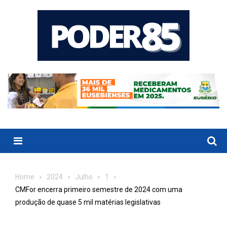
Skip
to
content
Menu
Home
2024
Julho
1
CMFor encerra primeiro semestre de 2024 com uma
produção de quase 5 mil matérias legislativas