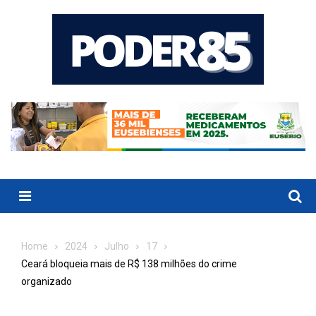
Skip
to
content
Menu
Home
2024
Julho
17
Ceará bloqueia mais de R$ 138 milhões do crime
organizado