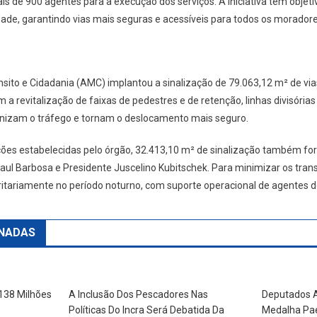
s de 900 agentes para a execução dos serviços. A iniciativa tem objet
idade, garantindo vias mais seguras e acessíveis para todos os moradore
nsito e Cidadania (AMC) implantou a sinalização de 79.063,12 m² de v
a revitalização de faixas de pedestres e de retenção, linhas divisórias d
ganizam o tráfego e tornam o deslocamento mais seguro.
ções estabelecidas pelo órgão, 32.413,10 m² de sinalização também fo
l Barbosa e Presidente Juscelino Kubitschek. Para minimizar os trans
ritariamente no período noturno, com suporte operacional de agentes de
NADAS
138 Milhões
A Inclusão Dos Pescadores Nas
Deputados A
Políticas Do Incra Será Debatida Da
Medalha Pa