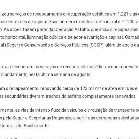
lizou serviços de recapeamento e recuperação asfáltica em 1.221 vias d
inal deste mês de agosto. Esse número excede a meta inicial de 1.200 vi
. As ações fazem parte da Operação Asfalto, que inclui o recapeamento
ito horizontal, iluminação pública e zeladoria (varrição e capina). Os tr
al (Seger) e Conservação e Serviços Públicos (SCSP), além do apoio da
1 ruas receberam os serviços de recuperação asfáltica, o que represent
em andamento nesta última semana de agosto.
am o recapeamento, renovando cerca de 123 mil m² de área em ruas e a
vias secundárias tiveram trechos do asfalto completamente renovados.
mente, as vias de intenso fluxo de veículos e circulação de transporte co
s pela Seger e Secretarias Regionais, a partir das demandas solicitada
 Centrais de Acolhimento.