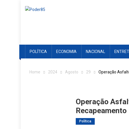
Skip
to
content
POLÍTICA
ECONOMIA
NACIONAL
ENTRE
Home
2024
Agosto
29
Operação Asfalto
Operação Asfalt
Recapeamento E
Política