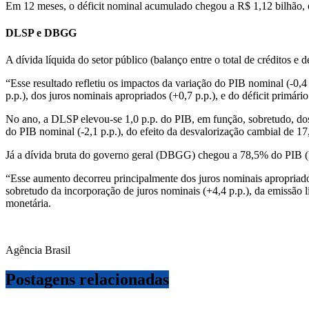
Em 12 meses, o déficit nominal acumulado chegou a R$ 1,12 bilhão, 
DLSP e DBGG
A dívida líquida do setor público (balanço entre o total de créditos e
“Esse resultado refletiu os impactos da variação do PIB nominal (-0,4 p
p.p.), dos juros nominais apropriados (+0,7 p.p.), e do déficit primário
No ano, a DLSP elevou-se 1,0 p.p. do PIB, em função, sobretudo, dos i
do PIB nominal (-2,1 p.p.), do efeito da desvalorização cambial de 17,
Já a dívida bruta do governo geral (DBGG) chegou a 78,5% do PIB (R$
“Esse aumento decorreu principalmente dos juros nominais apropriados 
sobretudo da incorporação de juros nominais (+4,4 p.p.), da emissão l
monetária.
Agência Brasil
Postagens relacionadas