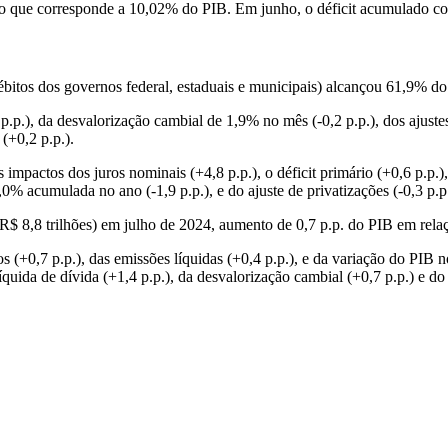
o que corresponde a 10,02% do PIB. Em junho, o déficit acumulado co
 débitos dos governos federal, estaduais e municipais) alcançou 61,9% d
.p.), da desvalorização cambial de 1,9% no mês (-0,2 p.p.), dos ajustes 
 (+0,2 p.p.).
mpactos dos juros nominais (+4,8 p.p.), o déficit primário (+0,6 p.p.)
0% acumulada no ano (-1,9 p.p.), e do ajuste de privatizações (-0,3 p.p.
 8,8 trilhões) em julho de 2024, aumento de 0,7 p.p. do PIB em relaç
(+0,7 p.p.), das emissões líquidas (+0,4 p.p.), e da variação do PIB n
íquida de dívida (+1,4 p.p.), da desvalorização cambial (+0,7 p.p.) e d