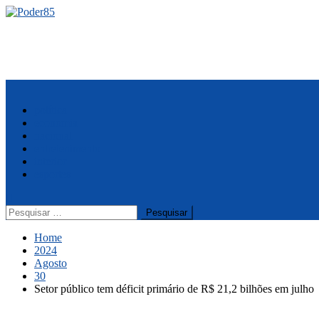
Skip
to
content
Menu
política
economia
nacional
entretenimento
interior
esportes
Pesquisar
por:
Home
2024
Agosto
30
Setor público tem déficit primário de R$ 21,2 bilhões em julho