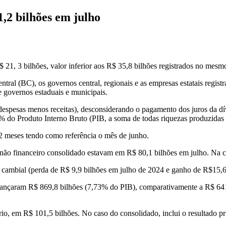
1,2 bilhões em julho
$ 21, 3 bilhões, valor inferior aos R$ 35,8 bilhões registrados no mes
ral (BC), os governos central, regionais e as empresas estatais registr
 governos estaduais e municipais.
o (despesas menos receitas), desconsiderando o pagamento dos juros da 
% do Produto Interno Bruto (PIB, a soma de todas riquezas produzidas 
2 meses tendo como referência o mês de junho.
co não financeiro consolidado estavam em R$ 80,1 bilhões em julho. Na
cambial (perda de R$ 9,9 bilhões em julho de 2024 e ganho de R$15,6
cançaram R$ 869,8 bilhões (7,73% do PIB), comparativamente a R$ 641
io, em R$ 101,5 bilhões. No caso do consolidado, inclui o resultado pr