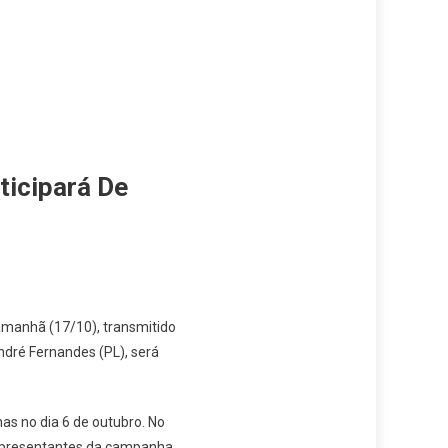
ticipará De
 amanhã (17/10), transmitido
ndré Fernandes (PL), será
as no dia 6 de outubro. No
representantes da campanha