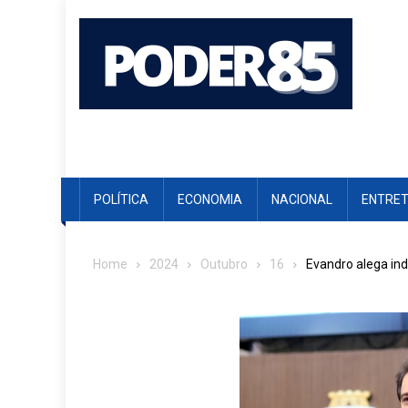
Skip
to
content
POLÍTICA
ECONOMIA
NACIONAL
ENTRE
Home
2024
Outubro
16
Evandro alega ind