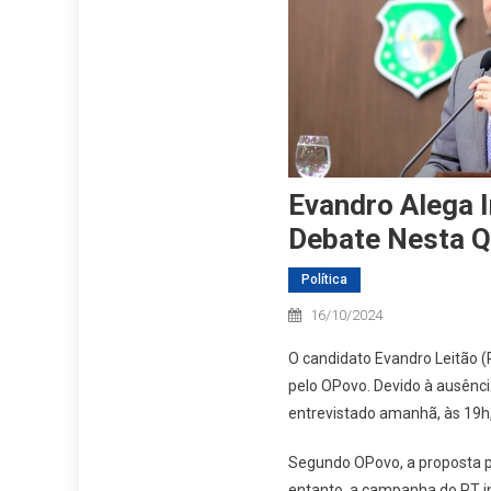
Evandro Alega I
Debate Nesta Q
Política
16/10/2024
O candidato Evandro Leitão (
pelo OPovo. Devido à ausência
entrevistado amanhã, às 19h,
Segundo OPovo, a proposta pa
entanto, a campanha do PT i