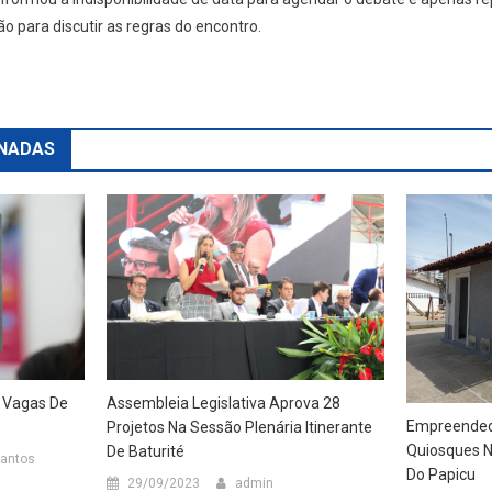
 para discutir as regras do encontro.
NADAS
0 Vagas De
Assembleia Legislativa Aprova 28
Empreended
Projetos Na Sessão Plenária Itinerante
Quiosques 
De Baturité
Santos
Do Papicu
29/09/2023
admin