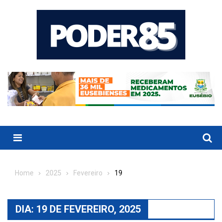
Skip
to
content
Menu
Home
2025
Fevereiro
19
DIA:
19 DE FEVEREIRO, 2025