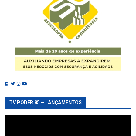
TV PODER 85 – LANÇAMENTOS
Reprodutor
de
vídeo