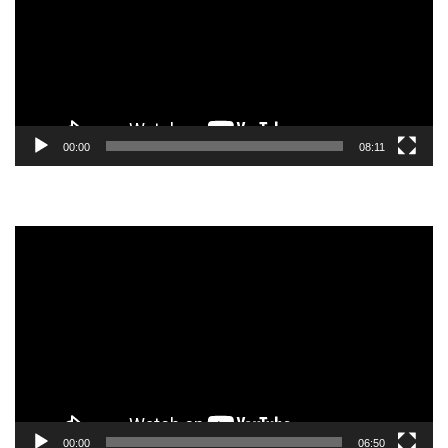
00:00
08:11
Reprodutor
de
vídeo
00:00
06:50