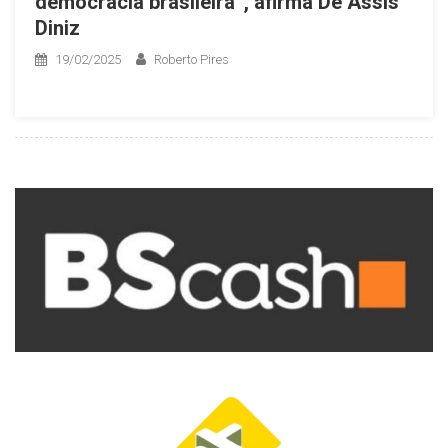
democracia brasileira”, afirma De Assis
Diniz
19/02/2025
Roberto Pires