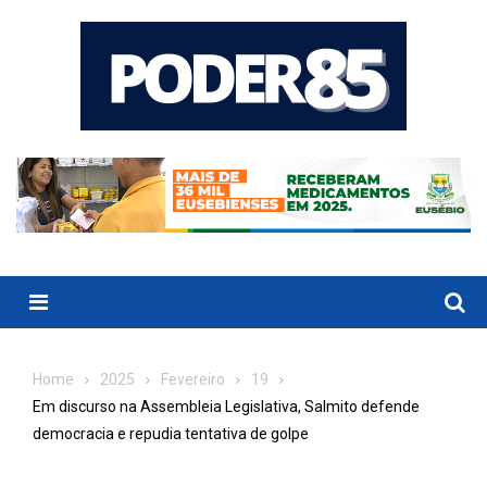
Skip
to
content
Menu
Home
2025
Fevereiro
19
Em discurso na Assembleia Legislativa, Salmito defende
democracia e repudia tentativa de golpe