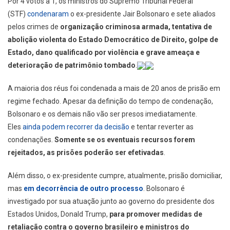
Por 4 votos a 1, os ministros do Supremo Tribunal Federal
(STF)
condenaram
o ex-presidente Jair Bolsonaro e sete aliados
pelos crimes de
organização criminosa armada, tentativa de
abolição violenta do Estado Democrático de Direito, golpe de
Estado, dano qualificado por violência e grave ameaça e
deterioração de patrimônio tombado
.
A maioria dos réus foi condenada a mais de 20 anos de prisão em
regime fechado. Apesar da definição do tempo de condenação,
Bolsonaro e os demais não vão ser presos imediatamente.
Eles
ainda podem recorrer da decisão
e tentar reverter as
condenações.
Somente se os eventuais recursos forem
rejeitados, as prisões poderão ser efetivadas
.
Além disso, o ex-presidente cumpre, atualmente, prisão domiciliar,
mas
em decorrência de outro processo
. Bolsonaro é
investigado por sua atuação junto ao governo do presidente dos
Estados Unidos, Donald Trump,
para promover medidas de
retaliação contra o governo brasileiro e ministros do