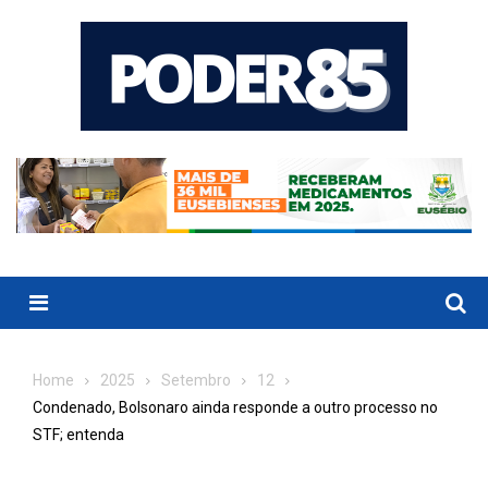
Skip
to
content
Menu
Home
2025
Setembro
12
Condenado, Bolsonaro ainda responde a outro processo no
STF; entenda