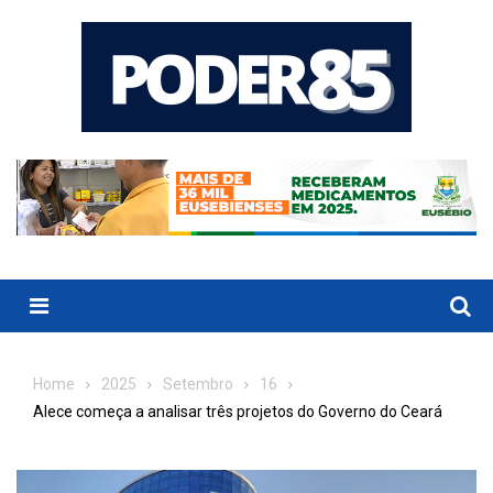
Skip
to
content
Menu
Home
2025
Setembro
16
Alece começa a analisar três projetos do Governo do Ceará