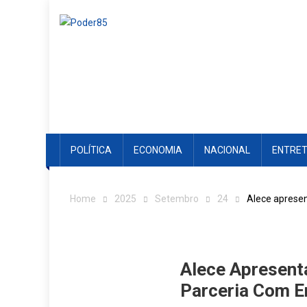
Skip
to
content
POLÍTICA
ECONOMIA
NACIONAL
ENTRE
Home
2025
Setembro
24
Alece apresen
Alece Apresenta
Parceria Com En