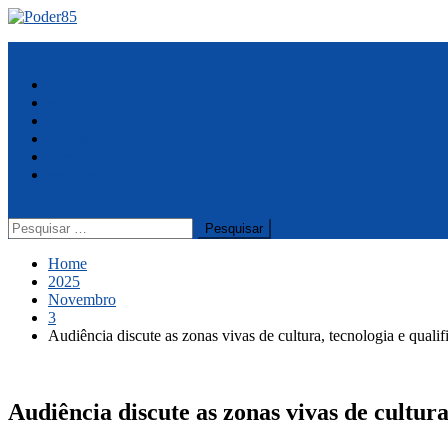
Skip
to
Menu
content
política
economia
nacional
entretenimento
interior
esportes
Pesquisar
por:
Home
2025
Novembro
3
Audiência discute as zonas vivas de cultura, tecnologia e quali
Audiência discute as zonas vivas de cultur