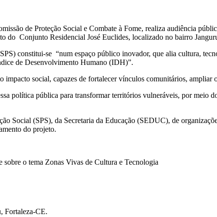
issão de Proteção Social e Combate à Fome, realiza audiência pública, 
to do Conjunto Residencial José Euclides, localizado no bairro Janguru
 (SPS) constitui-se “num espaço público inovador, que alia cultura, te
 Índice de Desenvolvimento Humano (IDH)”.
 impacto social, capazes de fortalecer vínculos comunitários, ampliar 
sa política pública para transformar territórios vulneráveis, por meio 
eção Social (SPS), da Secretaria da Educação (SEDUC), de organizações
amento do projeto.
 sobre o tema Zonas Vivas de Cultura e Tecnologia
, Fortaleza-CE.