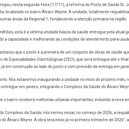
tregou, nesta segunda-feira (17/11), a reforma do Posto de Saúde Dr. Jo
, localizado no bairro Álvaro Weyne. A unidade, totalmente requalifica
outras áreas da Regional 1, fortalecendo a atenção primária na região.
ilhões, esta é a sétima unidade básica de saúde entregue pela atual 
o a capacidade e melhorando as condições de atendimento para usuário
estacou que o posto é a primeira de um conjunto de obras de saúde q
tro de Especialidades Odontológicas (CEO), que será entregue até o fina
 já em construção ao lado do posto e com previsão de entrega em janei
onto. Nós estaremos inaugurando a unidade no início do próximo mês,
rá entregue em janeiro, integrando o Complexo da Saúde do Álvaro Weyne
o bairro receberá melhorias urbanas importantes, incluindo a nova ent
do Complexo da Saúde, nós iremos iniciar, no começo de 2026, a requali
 do Álvaro Weyne. A obra terá início já no primeiro trimestre de 2026”, 