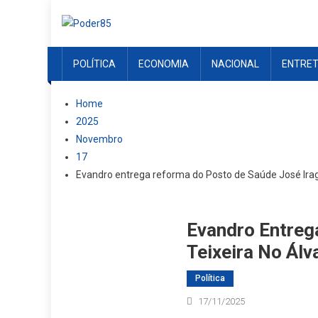
Skip
to
content
POLÍTICA
ECONOMIA
NACIONAL
ENTRE
Home
2025
Novembro
17
Evandro entrega reforma do Posto de Saúde José Ira
Evandro Entreg
Teixeira No Ál
Política
17/11/2025