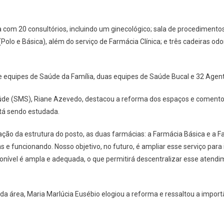
 com 20 consultórios, incluindo um ginecológico; sala de procedimentos,
olo e Básica), além do serviço de Farmácia Clínica; e três cadeiras od
e equipes de Saúde da Família, duas equipes de Saúde Bucal e 32 Agen
aúde (SMS), Riane Azevedo, destacou a reforma dos espaços e coment
tá sendo estudada.
ação da estrutura do posto, as duas farmácias: a Farmácia Básica e a
s e funcionando. Nosso objetivo, no futuro, é ampliar esse serviço para
onível é ampla e adequada, o que permitirá descentralizar esse atendim
a área, Maria Marlúcia Eusébio elogiou a reforma e ressaltou a import