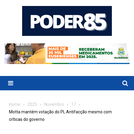
Skip
to
content
Menu
Home
2025
Novembro
17
Motta mantém votação do PL Antifacção mesmo com
críticas do governo