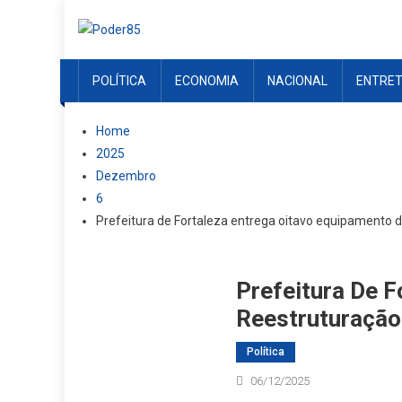
Skip
to
content
POLÍTICA
ECONOMIA
NACIONAL
ENTRE
Home
2025
Dezembro
6
Prefeitura de Fortaleza entrega oitavo equipamento d
Prefeitura De 
Reestruturação
Política
06/12/2025