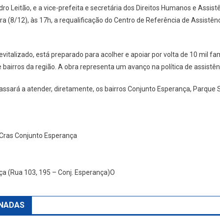
ro Leitão, e a vice-prefeita e secretária dos Direitos Humanos e Assistên
 (8/12), às 17h, a requalificação do Centro de Referência de Assistênc
italizado, está preparado para acolher e apoiar por volta de 10 mil fa
e bairros da região. A obra representa um avanço na política de assistênc
ssará a atender, diretamente, os bairros Conjunto Esperança, Parque 
 Cras Conjunto Esperança
ça (Rua 103, 195 – Conj. Esperança)O
NADAS