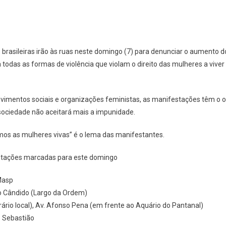
 brasileiras irão às ruas neste domingo (7) para denunciar o aumento 
a todas as formas de violência que violam o direito das mulheres a viver
ovimentos sociais e organizações feministas, as manifestações têm o ob
a sociedade não aceitará mais a impunidade.
mos as mulheres vivas” é o lema das manifestantes.
stações marcadas para este domingo
Masp
ão Cândido (Largo da Ordem)
rio local), Av. Afonso Pena (em frente ao Aquário do Pantanal)
 Sebastião