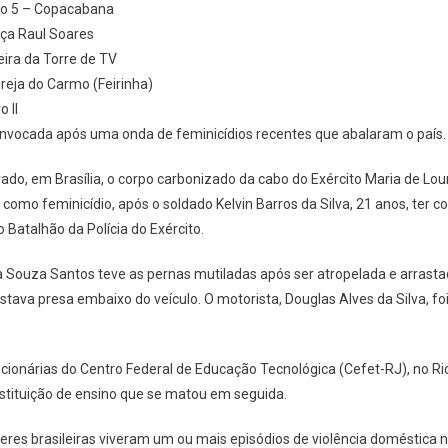
sto 5 – Copacabana
aça Raul Soares
Feira da Torre de TV
greja do Carmo (Feirinha)
 II
onvocada após uma onda de feminicídios recentes que abalaram o país.
trado, em Brasília, o corpo carbonizado da cabo do Exército Maria de Lou
como feminicídio, após o soldado Kelvin Barros da Silva, 21 anos, ter c
 Batalhão da Polícia do Exército.
a Souza Santos teve as pernas mutiladas após ser atropelada e arrast
tava presa embaixo do veículo. O motorista, Douglas Alves da Silva, foi
onárias do Centro Federal de Educação Tecnológica (Cefet-RJ), no Rio
nstituição de ensino que se matou em seguida.
eres brasileiras viveram um ou mais episódios de violência doméstica 