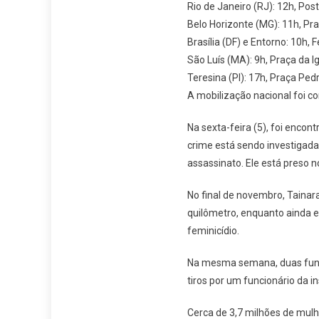
Rio de Janeiro (RJ): 12h, Po
Belo Horizonte (MG): 11h, Pr
Brasília (DF) e Entorno: 10h, 
São Luís (MA): 9h, Praça da I
Teresina (PI): 17h, Praça Pedro
A mobilização nacional foi c
Na sexta-feira (5), foi encon
crime está sendo investigada 
assassinato. Ele está preso no
No final de novembro, Tainar
quilômetro, enquanto ainda es
feminicídio.
Na mesma semana, duas funci
tiros por um funcionário da i
Cerca de 3,7 milhões de mulh