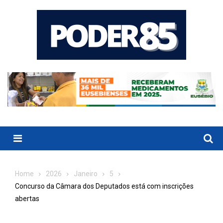
Skip
to
content
Menu
Home
2026
Janeiro
5
Concurso da Câmara dos Deputados está com inscrições
abertas