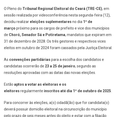
O Pleno do
Tribunal Regional Eleitoral do Ceará (TRE-CE)
, em
sessão realizada por videoconferência nesta segunda-feira (12),
decidiu realizar
eleições suplementares
no dia
1º de
março
próximo para os cargos de prefeito e vice dos municípios
de
Choró, Senador Sá e Potiretama
, mandatos que expiram em
31 de dezembro de 2028. Os três gestores e respectivos vices
eleitos em outubro de 2024 foram cassados pela Justiça Eleitoral.
As
convenções partidárias
para a escolha dos candidatos e
candidatas ocorrerão de
23 a 25 de janeiro
, segundo as
resoluções aprovadas com as datas das novas eleições.
Estão
aptos a votar as eleitoras e os
eleitores
regularmente
inscritos até dia 1º de outubro de 2025
.
Para concorrer às eleições, a(o) cidadã(ão) que for candidata(o)
deverá possuir domicílio eleitoral na circunscrição do município
pelo prazo de seis meses antes do pleito e estar com a filiação