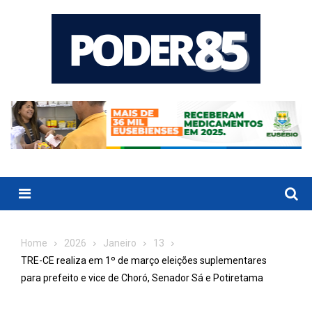
Skip
to
content
Menu
Home
2026
Janeiro
13
TRE-CE realiza em 1º de março eleições suplementares
para prefeito e vice de Choró, Senador Sá e Potiretama