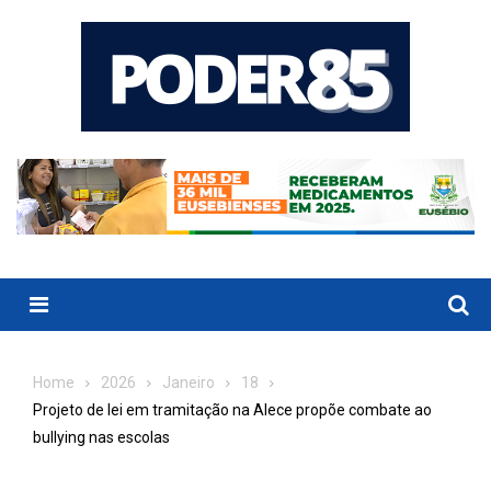
Skip
to
content
Menu
Home
2026
Janeiro
18
Projeto de lei em tramitação na Alece propõe combate ao
bullying nas escolas