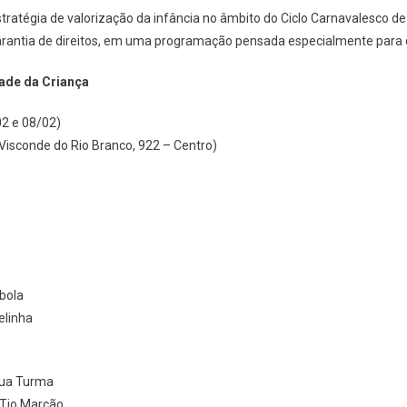
stratégia de valorização da infância no âmbito do Ciclo Carnavalesco de
 garantia de direitos, em uma programação pensada especialmente para c
dade da Criança
02 e 08/02)
 Visconde do Rio Branco, 922 – Centro)
bola
elinha
Sua Turma
 Tio Marcão