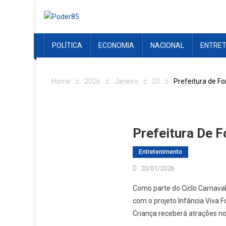
Skip
to
content
POLÍTICA
ECONOMIA
NACIONAL
ENTRE
Home
2026
Janeiro
20
Prefeitura de Fo
Prefeitura De F
Entretenimento
20/01/2026
Como parte do Ciclo Carnaval
com o projeto Infância Viva F
Criança receberá atrações n