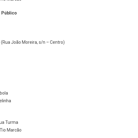
o Público
 (Rua João Moreira, s/n – Centro)
bola
elinha
Sua Turma
 Tio Marcão