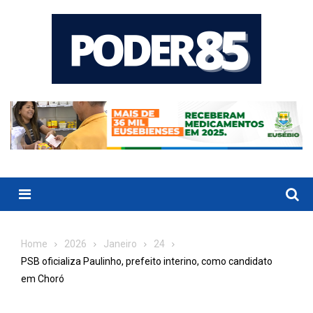
Skip
to
content
Menu
Home
2026
Janeiro
24
PSB oficializa Paulinho, prefeito interino, como candidato
em Choró