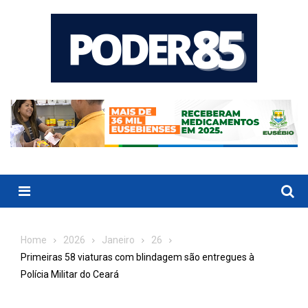
Skip
to
content
Menu
Home
2026
Janeiro
26
Primeiras 58 viaturas com blindagem são entregues à
Polícia Militar do Ceará