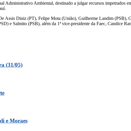
unal Administrativo Ambiental, destinado a julgar recursos impetrados 
auí.
 De Assis Diniz (PT), Felipe Mota (União), Guilherme Landim (PSB), G
D) e Salmito (PSB), além da 1ª vice-presidente da Faec, Candice Rang
ra (31/05)
te
oli e Moraes