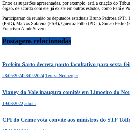
Entre as sugestões apresentadas, por exemplo, está a criação do Trib
órgão, de acordo com ele, já existe em outros estados, como Pará e Pi
Participaram da reunião os deputados estaduais Bruno Pedrosa (PT),
(PSD), Marcos Sobreira (PSB), Queiroz Filho (PDT), Simão Pedro (PS
Francisco Almir Severo.
Postagens relacionadas
Prefeito Sarto decreta ponto facultativo para sexta-fei
28/05/2024
28/05/2024
Tereza Neuberger
Vianey do Vale inaugura comitês em Limoeiro do Nor
19/08/2022
admin
CPI do Crime vota convite aos ministros do STF Toff