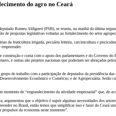
alecimento do agro no Ceará
deputado Romeu Aldigueri (PSB), se reuniu, na manhã da última segunda
ção de propostas legislativas voltadas ao fortalecimento do setor agr
as da fruticultura irrigada, pecuária leiteira, carcinicultura e piscic
de empreender.
de construção e conta com o apoio dos parlamentares e do Governo do E
ntares, e outras são projetos nacionais que poderiam ser abraçadas pel
m grupo de trabalho com a participação de deputados da presidência da
Desenvolvimento Econômico e Comércio; e de Agropecuária. Serão convid
um momento de “engrandecimento da atividade empresarial” que, de acor
ira, argumentou que o objetivo é suprir algumas necessidades dos setor
eender no Brasil, então temos que simplificar isso e fazer do Ceará 
tor propulsor da economia neste momento”.