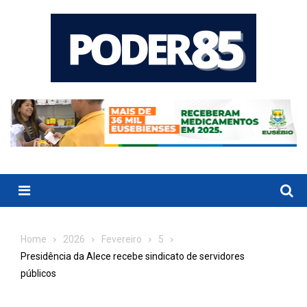
Skip
to
content
Menu
Home
2026
Fevereiro
5
Presidência da Alece recebe sindicato de servidores
públicos