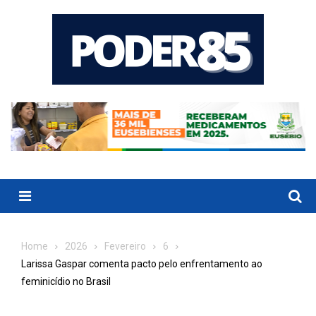
Skip
to
content
Menu
Home
2026
Fevereiro
6
Larissa Gaspar comenta pacto pelo enfrentamento ao
feminicídio no Brasil