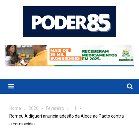
Skip
to
content
Menu
Home
2026
Fevereiro
11
Romeu Aldigueri anuncia adesão da Alece ao Pacto contra
o Feminicídio